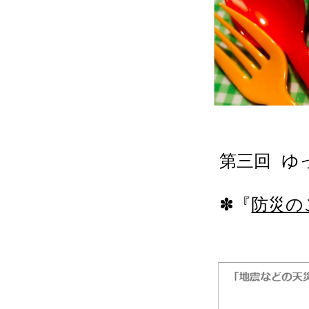
第三回  
✽『
防災の