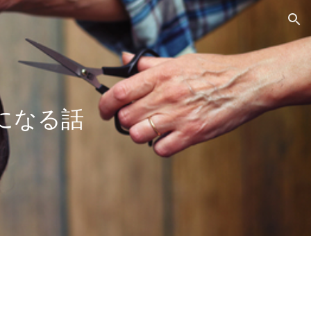
ion
になる話