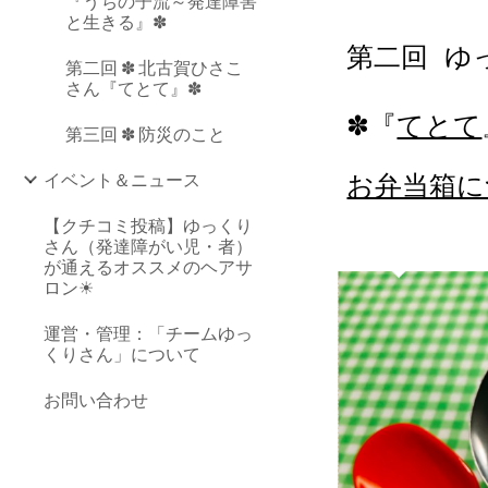
『うちの子流～発達障害
と生きる』✽
第二回  
第二回 ✽ 北古賀ひさこ
さん『てとて』✽
✽『
てとて
第三回 ✽ 防災のこと
お弁当箱に
イベント＆ニュース
【クチコミ投稿】ゆっくり
さん（発達障がい児・者）
が通えるオススメのヘアサ
ロン☀
運営・管理：「チームゆっ
くりさん」について
お問い合わせ