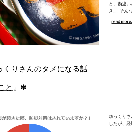
と、勘違い
き……そん
read mor
 ゆっくりさんのタメになる話 
こと
』✽
ゆっくりさ
したが、経